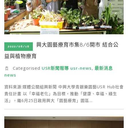
興大園藝療育市集8/6開市 結合公
2022/08/16
益與植物療育
Categorised
USR新聞報導 usr-news
,
最新消息
news
資料來源:媒體公關組興新聞 中興大學青銀樂園藝USR Hub社會
責任計畫 以「幸福老化」為目標，推動「健康、幸福、綠生
活」，繼6月25日啟用興大「園藝療育」園區…