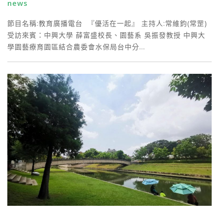
news
節目名稱:教育廣播電台 『優活在一起』 主持人:常維鈞(常罡)
受訪來賓：中興大學 薛富盛校長、園藝系 吳振發教授 中興大
學園藝療育園區結合農委會水保局台中分…