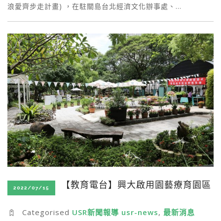
浪愛齊步走計畫) ，在駐關島台北經濟文化辦事處、…
【教育電台】興大啟用園藝療育園區
2022/07/15
Categorised
USR新聞報導 usr-news
,
最新消息