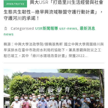
興大USR「打造里川生活經營與社會
2022/07/13
生態共生韌性—綠旱興流域聯盟守護行動計畫」，
守護河川的承諾！
Categorised
USR新聞報導 usr-news
,
最新消息
news
稿源：中興大學法政學院/撰稿張雋軒 國立中興大學周圍綠川與
旱溪排水在臺中市政府水利局的協助下，兼具景觀與防災之工
程已竣工，其中「綠川水環境改善計畫」榮獲2022…