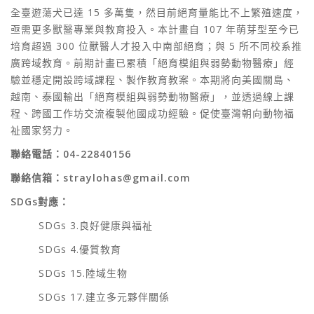
全臺遊蕩犬已達 15 多萬隻，然目前絕育量能比不上繁殖速度，
亟需更多獸醫專業與教育投入。本計畫自 107 年萌芽型至今已
培育超過 300 位獸醫人才投入中南部絕育；與 5 所不同校系推
廣跨域教育。前期計畫已累積「絕育模組與弱勢動物醫療」經
驗並穩定開設跨域課程、製作教育教案。本期將向美國關島、
越南、泰國輸出「絕育模組與弱勢動物醫療」，並透過線上課
程、跨國工作坊交流複製他國成功經驗。促使臺灣朝向動物福
祉國家努力
。
聯絡電話：04-22840156
聯絡信箱：straylohas@gmail.com
SDGs對應：
SDGs 3.良好健康與福祉
SDGs 4.優質教育
SDGs 15.陸域生物
SDGs 17.建立多元夥伴關係