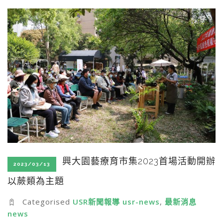
SEARCH SITE
興大園藝療育市集2023首場活動開辦
2023/03/13
以蕨類為主題
Categorised
USR新聞報導 usr-news
,
最新消息
news