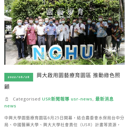
興大啟用園藝療育園區 推動綠色照
2022/06/28
顧
Categorised
USR新聞報導 usr-news
,
最新消息
news
中興大學園藝療育園區6月25日開幕，結合農委會水保局台中分
局、中國醫藥大學、興大大學社會責任（USR）計畫等資源，