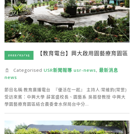
【教育電台】興大啟用園藝療育園區
2022/07/15
Categorised
USR新聞報導 usr-news
,
最新消息
news
節目名稱:教育廣播電台 『優活在一起』 主持人:常維鈞(常罡)
受訪來賓：中興大學 薛富盛校長、園藝系 吳振發教授 中興大
學園藝療育園區結合農委會水保局台中分…