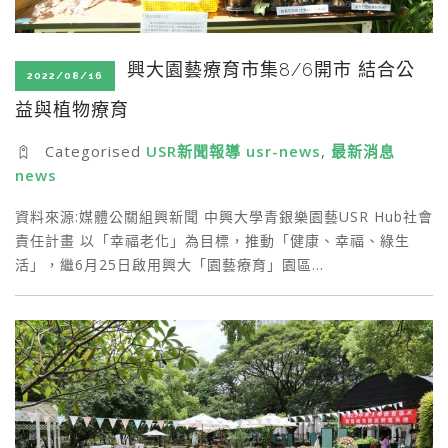
興大園藝療育市集8/6開市 結合公
2022/08/16
益與植物療育
Categorised
USR新聞報導 usr-news
,
最新消息
news
資料來源:媒體公關組興新聞 中興大學青銀樂園藝USR Hub社會
責任計畫 以「幸福老化」為目標，推動「健康、幸福、綠生
活」，繼6月25日啟用興大「園藝療育」園區…