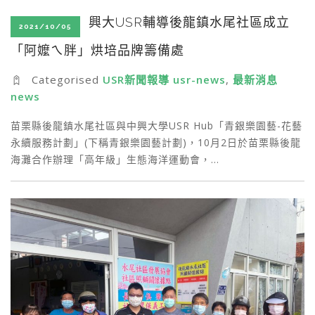
興大USR輔導後龍鎮水尾社區成立
2021/10/05
「阿嬤ㄟ胖」烘培品牌籌備處
Categorised
USR新聞報導 usr-news
,
最新消息
news
苗栗縣後龍鎮水尾社區與中興大學USR Hub「青銀樂園藝-花藝
永續服務計劃」(下稱青銀樂園藝計劃)，10月2日於苗栗縣後龍
海灘合作辦理「高年級」生態海洋運動會，…