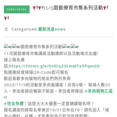
SEARCH SITE
11/5園藝療育市集系列活動
2022/10/27
Categorised
最新消息news
園藝療育市集系列活動
11月園藝療育市集講座活動講師以及活動場次出爐!
線上報名連
結:
https://forms.gle/DHDqZ3LmMTe5PqmG9
點選連結或掃描QR-Code即可報名
歡迎喜歡多肉植物的朋友們熱烈參與
2022/11/5的活動是多肉栽講座！共有6場， 每場人數30
人，參加者請自備袋子裝苗，參加者將贈送
#多肉植物乙盆
!!!
#完全免費
！這麼大大大優惠一定要踴躍報名吧！
報名講座的錄取名單會於10/31公布在FB，請先加入「城
市小園町」社團，才能看到自己有沒有錄取喔!