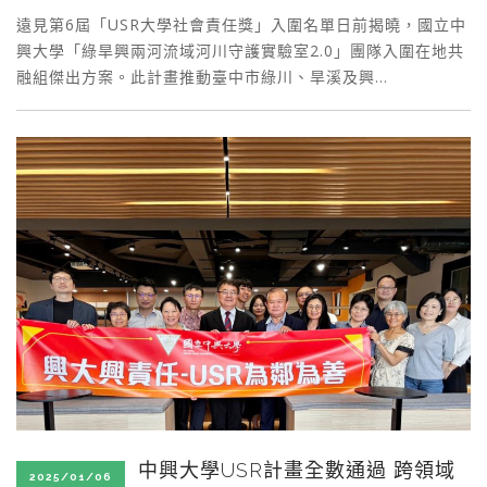
遠見第6屆「USR大學社會責任獎」入圍名單日前揭曉，國立中
興大學「綠旱興兩河流域河川守護實驗室2.0」團隊入圍在地共
融組傑出方案。此計畫推動臺中市綠川、旱溪及興…
中興大學USR計畫全數通過 跨領域
2025/01/06