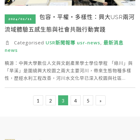
包容‧平權‧多樣性：興大USR兩河
2024/01/11
流域體驗五感生態與社會共融行動實踐
Categorised
USR新聞報導 usr-news
,
最新消息
news
稿源：中興大學數位人文與文創產業學士學位學程 「綠川」與
「旱溪」是圍繞興大校園之兩大主要河川，帶來生態物種多樣
性，歷經水利工程改善，河川水文化早已深入校園與社區…
1
2
3
4
5
»