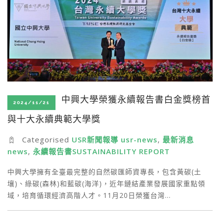
中興大學榮獲永續報告書白金獎榜首
2024/11/21
與十大永續典範大學獎
Categorised
USR新聞報導 usr-news
,
最新消息
news
,
永續報告書SUSTAINABILITY REPORT
中興大學擁有全臺最完整的自然碳匯師資專長，包含黃碳(土
壤)、綠碳(森林)和藍碳(海洋)，近年鏈結產業發展國家重點領
域，培育循環經濟高階人才。11月20日榮獲台灣…