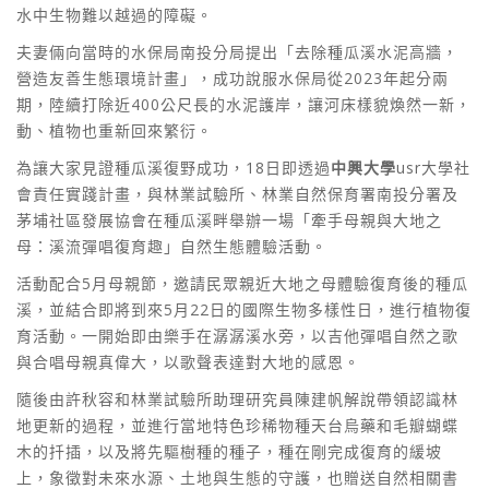
水中生物難以越過的障礙。
夫妻倆向當時的水保局南投分局提出「去除種瓜溪水泥高牆，
營造友善生態環境計畫」，成功說服水保局從2023年起分兩
期，陸續打除近400公尺長的水泥護岸，讓河床樣貌煥然一新，
動、植物也重新回來繁衍。
為讓大家見證種瓜溪復野成功，18日即透過
中興大學
usr大學社
會責任實踐計畫，與林業試驗所、林業自然保育署南投分署及
茅埔社區發展協會在種瓜溪畔舉辦一場「牽手母親與大地之
母：溪流彈唱復育趣」自然生態體驗活動。
活動配合5月母親節，邀請民眾親近大地之母體驗復育後的種瓜
溪，並結合即將到來5月22日的國際生物多樣性日，進行植物復
育活動。一開始即由樂手在潺潺溪水旁，以吉他彈唱自然之歌
與合唱母親真偉大，以歌聲表達對大地的感恩。
隨後由許秋容和林業試驗所助理研究員陳建帆解說帶領認識林
地更新的過程，並進行當地特色珍稀物種天台烏藥和毛瓣蝴蝶
木的扦插，以及將先驅樹種的種子，種在剛完成復育的緩坡
上，象徵對未來水源、土地與生態的守護，也贈送自然相關書