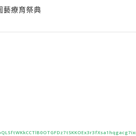
園藝療育祭典
AIpQLSftWKkCCTlB0OTGFDz7tSKKOEx3r3fXsa1hqgacg7i