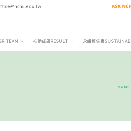
fice@nchu.edu.tw
R TEAM
推動成果RESULT
永續報告書SUSTAINABI
HOME