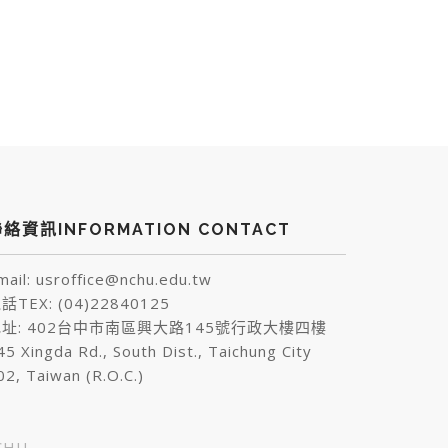
絡資訊INFORMATION CONTACT
mail: usroffice@nchu.edu.tw
話TEX: (04)22840125
址: 402台中市南區興大路145號行政大樓四樓
45 Xingda Rd., South Dist., Taichung City
02, Taiwan (R.O.C.)
HU,