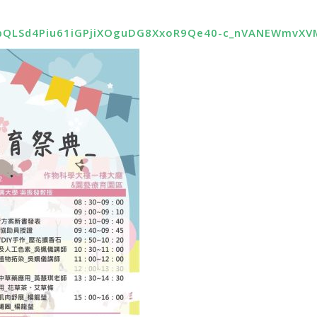
FAIpQLSd4Piu61iGPjiXOguDG8XxoR9Qe40-c_nVANEWmv