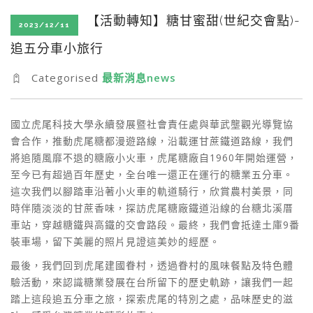
SEARCH SITE
【活動轉知】糖甘蜜甜(世紀交會點)-
2023/12/11
追五分車小旅行
Categorised
最新消息news
國立虎尾科技大學永續發展暨社會責任處與華武壟觀光導覽協
會合作，推動虎尾糖都漫遊路線，沿載運甘蔗鐵道路線，我們
將追隨風靡不退的糖廠小火車，虎尾糖廠自1960年開始運營，
至今已有超過百年歷史，全台唯一還正在運行的糖業五分車。
這次我們以腳踏車沿著小火車的軌道騎行，欣賞農村美景，同
時伴隨淡淡的甘蔗香味，探訪虎尾糖廠鐵道沿線的台糖北溪厝
車站，穿越糖鐵與高鐵的交會路段。最終，我們會抵達土庫9番
裝車場，留下美麗的照片見證這美妙的經歷。
最後，我們回到虎尾建國眷村，透過眷村的風味餐點及特色體
驗活動，來認識糖業發展在台所留下的歷史軌跡，讓我們一起
踏上這段追五分車之旅，探索虎尾的特別之處，品味歷史的滋