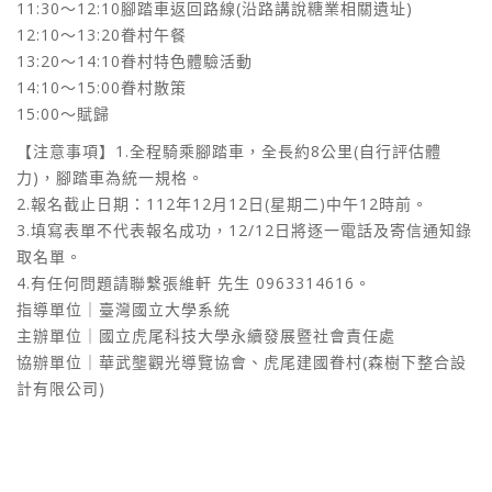
11:30～12:10腳踏車返回路線(沿路講說糖業相關遺址)
12:10～13:20眷村午餐
13:20～14:10眷村特色體驗活動
14:10～15:00眷村散策
15:00～賦歸
【注意事項】1.全程騎乘腳踏車，全長約8公里(自行評估體
力)，腳踏車為統一規格。
2.報名截止日期：112年12月12日(星期二)中午12時前。
3.填寫表單不代表報名成功，12/12日將逐一電話及寄信通知錄
取名單。
4.有任何問題請聯繫張維軒 先生 0963314616。
指導單位｜臺灣國立大學系統
主辦單位｜國立虎尾科技大學永續發展暨社會責任處
協辦單位｜華武壟觀光導覽協會、虎尾建國眷村(森樹下整合設
計有限公司)