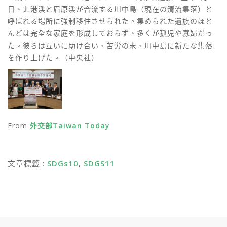
日、北港渓と眉原渓が合流する川中島（現在の清流集落）と
呼ばれる場所に強制移住させられた。集められた遺族のほと
んどは完全な家庭を形成しておらず、多くが孤児や寡婦だっ
た。彼らは互いに助け合い、苦労の末、川中島に新たな集落
を作り上げた。（中央社）
From
外交部Taiwan Today
文章標籤 :
SDGs10
,
SDGS11