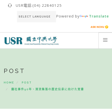
USR電話:(04) 22840125
Powered by
Translate
關於我們ABOUT US
最新消息NEWS
POST
USR團隊USR TEAM
推動成果RESULT
HOME
POST
永續報告書SUSTAINABILITY REPORT
霧社事件90年、清流集落の歴史伝承に向けた覚書
聯絡我們CONTACT
ENGLISH