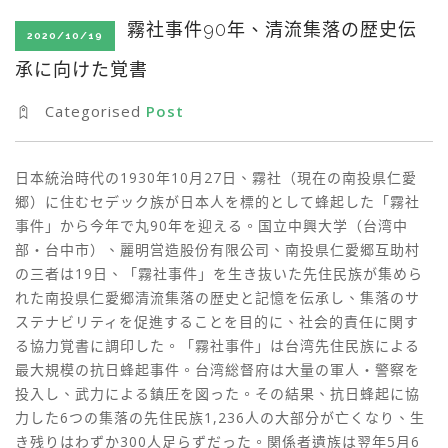
SEARCH SITE
霧社事件90年、清流集落の歴史伝
2020/10/19
承に向けた覚書
Categorised
Post
日本統治時代の1930年10月27日、霧社（現在の南投県仁愛
郷）に住むセデック族が日本人を標的として蜂起した「霧社
事件」から今年で丸90年を迎える。国立中興大学（台湾中
部・台中市）、麗明営造股份有限公司、南投県仁愛郷互助村
の三者は19日、「霧社事件」を生き抜いた先住民族が集めら
れた南投県仁愛郷清流集落の歴史と記憶を伝承し、集落のサ
ステナビリティを促進することを目的に、社会的責任に関す
る協力覚書に調印した。「霧社事件」は台湾先住民族による
最大規模の抗日蜂起事件。台湾総督府は大量の軍人・警察を
投入し、武力による鎮圧を図った。その結果、抗日蜂起に協
力した6つの集落の先住民族1,236人の大部分が亡くなり、生
き残りはわずか300人足らずだった。関係者遺族は翌年5月6