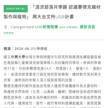
SEARCH SITE
「清流部落共學趣 認識賽德克織材
2020/08/25
製作與植物」 興大台文所USR計畫
Categorised
USR新聞報導 usr-news
,
最新消息
news
稿源：2020-08-21/中央社
國立
中興大學
台灣文學與跨國文化研究所與樸溯永續發展協會
在南投縣仁愛鄉清流部落舉辦八天的織材共學坊。參與的學員
共31位，分別有賽德克族24人、阿美族1人、鄒族1人、漢族5
人，由清流部落耆老介紹在地的民俗植物、織材製作及利用方
式等，讓參與的年輕人深入探索部落的技藝。
賽德克織材的製作是由女性族人運用苧麻纖維作為主要材料，
再運用天然染材（九芎、山黃麻、薯榔）將線材渲染成所需的
顏色並保存，成為生活所需的材料，而織具的製作是由男性族
人代勞，運用桂竹、箭竹、麻竹等材料建構起織具，進而發展