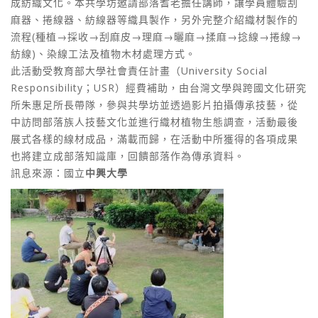
成紡織文化。本共學坊邀請部落耆老擔任講師，讓學員體驗刮
麻器、捲線器、紡線器等織具製作，另外完整介紹織材製作的
流程(種植→採收→刮麻皮→理麻→曬麻→揉麻→捻線→捲線→
紡線)、染線工法及植物木材處理方式。
此活動受教育部大學社會責任計畫（University Social
Responsibility；USR）經費補助，由台灣文學與跨國文化研究
所朱惠足所長帶隊，參與共學坊並透過影片拍攝傳承技藝，從
中訪問部落族人技藝文化並進行織材植物生態調查，活動最後
展式各樣的線材成品，滿載而歸，在活動中所獲得的各項成果
也將建立成部落知識庫，回饋部落作為傳承資料。
訊息來源：國立
中興大學