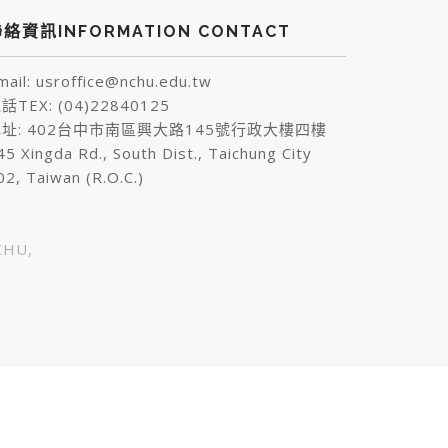
絡資訊INFORMATION CONTACT
mail: usroffice@nchu.edu.tw
話TEX: (04)22840125
址: 402台中市南區興大路145號行政大樓四樓
45 Xingda Rd., South Dist., Taichung City
02, Taiwan (R.O.C.)
HU,