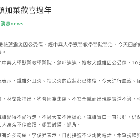
頭加菜歡喜過年
消息news
支援花蓮震災因公受傷，經中興大學獸醫教學醫院醫治，今天回診
菜。
進中興大學獸醫教學醫院，驚呼連連，搜救犬鐵雄因公受傷，10
表示，鐵雄外耳炎、指尖炎的症狀都已恢復，今天進行血液、尿
群，林荀龍指出，狗會因為焦慮、不安全感而出現腸胃道不適，
鐵雄變得不愛行走，不過大家不用擔心，鐵雄胃口一直很好，仍
到人身旁不停磨蹭，想要討摸、抓背。
擁有許多粉絲，李俊昇表示，日前接獲不少詢問電話，希望捐贈