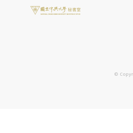
© Cop