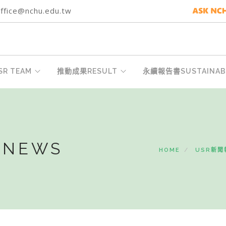
fice@nchu.edu.tw
R TEAM
推動成果RESULT
永續報告書SUSTAINABI
-NEWS
HOME
USR新聞