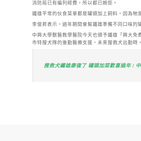
消防局已有編列經費，所以都已婉拒。
鐵雄平常的伙食菜單都是罐頭加上飼料，因為牠
李俊昇表示，過年期間會幫鐵雄準備不同口味的
中興大學獸醫教學醫院今天也頒予鐵雄「興大免
市特搜犬隊的後勤醫療支援，未來搜救犬出勤時，
搜救犬鐵雄康復了 罐頭加菜歡喜過年 / 中央社 