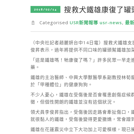
搜救犬鐵雄康復了罐
2018/02/14
Categorised
USR新聞報導 usr-news
,
最新
（中央社記者趙麗妍台中14日電）搜救犬鐵雄
俊昇表示，過年將提供不同口味的罐頭幫鐵雄加
「這是鐵雄嗎！牠康復了嗎？」許多民眾一早走
藥。
鐵雄的主治醫師、中興大學獸醫學系副教授林荀龍
於「甲種體位」的健康狗狗。
不少人憂心，鐵雄在受傷後是否會罹患創傷症候
徵，但個性開朗的鐵雄並沒有這個狀況。
領犬員李俊昇指出，受傷後因走路會牽扯傷口，
就很黏人的鐵雄，受傷後變得更愛撒嬌，常會蹭
鐵雄在花蓮震災中立下大功加上可愛模樣，現已