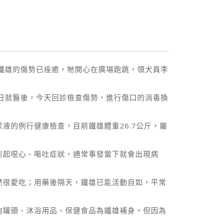
鐵雄的傷勢已痊癒，牠開心在廣場跑跳，領犬員李
日就醫後，今天回診檢查傷勢，進行傷口的消毒換
液的例行健康檢查，目前鐵雄體重26.7公斤，屬
引起噁心、嘔吐症狀，通常事發當下就會出現病
然很愛吃；用藥後隔天，鐵雄已能活動自如，平常
狗罐頭、沐浴用品、保健食品為鐵雄補身，但因為