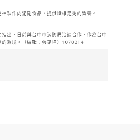
挽袖製作肉泥副食品，提供鐵雄足夠的營養。
勛指出，日前與台中市消防局洽談合作，作為台中
窘境。（編輯：張銘坤）1070214