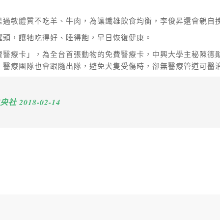
是過敏體質不吃羊、牛肉，為讓鐵雄飲食均衡，李俊昇還會親自
罐頭，讓牠吃得好、睡得飽，早日恢復健康。
費醫療卡」，為全台首張動物的免費醫療卡，中興大學主秘陳德
醫療團隊也會跟隨出隊，避免犬隻受傷時，卻無醫療管道可醫治的
2018-02-14