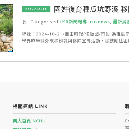
國姓復育種瓜坑野溪 
2024/10/25
Categorised
USR新聞報導 usr-news
,
最新消息
稿源：2024-10-21/自由時報/佟振國/南投 為
學界昨舉辦外來種辨識與移除宣導活動，除鼓勵社區
相關連結 LINK
聯
興大首頁 NCHU
E
電