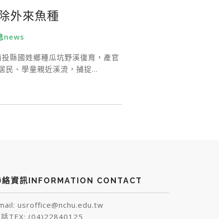
移除外來魚種
news
推動南投縣國姓鄉種瓜坑野溪復育，產官
居民、學童親近溪流，捕捉…
絡資訊INFORMATION CONTACT
mail: usroffice@nchu.edu.tw
話TEX: (04)22840125