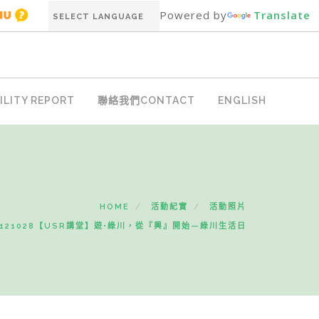
Powered by
Translate
LITY REPORT
聯絡我們CONTACT
ENGLISH
HOME
活動紀實
活動照片
1121028【USR講堂】遊•綠川，從『興』開始—綠川生活日