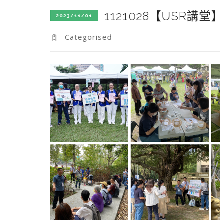
1121028【USR
2023/11/01
Categorised