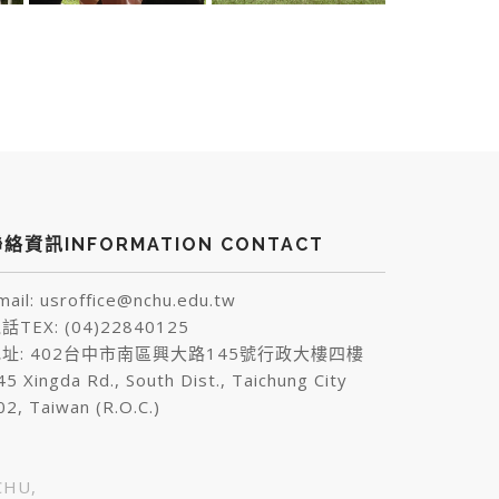
絡資訊INFORMATION CONTACT
mail: usroffice@nchu.edu.tw
話TEX: (04)22840125
址: 402台中市南區興大路145號行政大樓四樓
45 Xingda Rd., South Dist., Taichung City
02, Taiwan (R.O.C.)
HU,