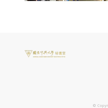
© Cop