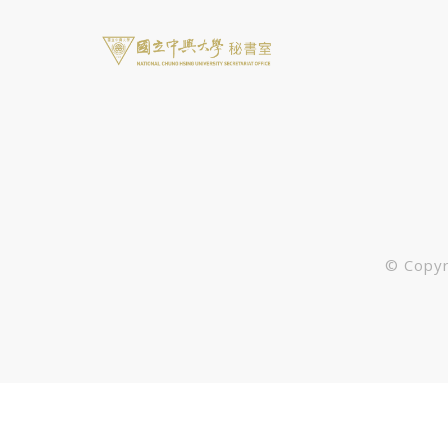
© Cop