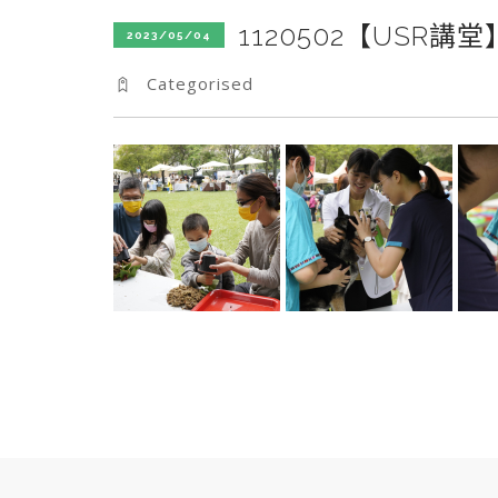
1120502【USR講
2023/05/04
Categorised