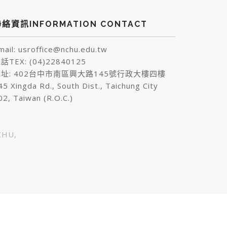
絡資訊INFORMATION CONTACT
mail: usroffice@nchu.edu.tw
話TEX: (04)22840125
址: 402台中市南區興大路145號行政大樓四樓
45 Xingda Rd., South Dist., Taichung City
02, Taiwan (R.O.C.)
HU,